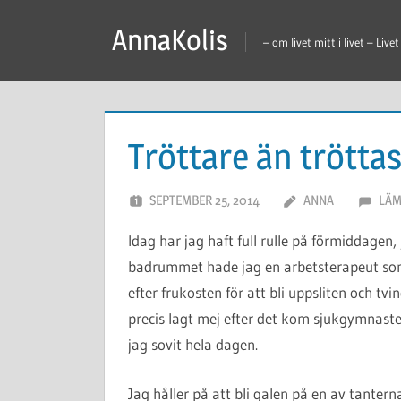
Hoppa
AnnaKolis
till
– om livet mitt i livet – Livet
innehåll
Tröttare än tröttas
SEPTEMBER 25, 2014
ANNA
LÄM
Idag har jag haft full rulle på förmiddagen
badrummet hade jag en arbetsterapeut som
efter frukosten för att bli uppsliten och 
precis lagt mej efter det kom sjukgymnast
jag sovit hela dagen.
Jag håller på att bli galen på en av tanter