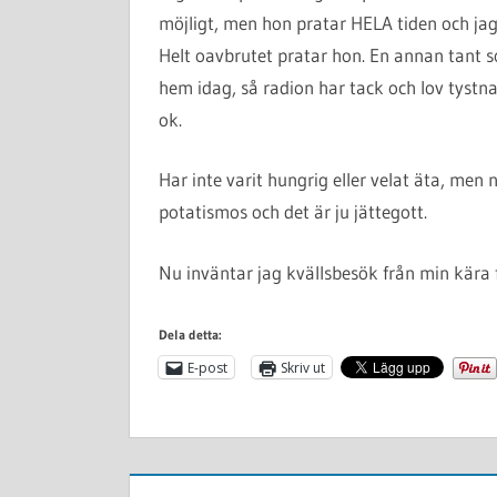
möjligt, men hon pratar HELA tiden och jag
Helt oavbrutet pratar hon. En annan tant 
hem idag, så radion har tack och lov tystnat 
ok.
Har inte varit hungrig eller velat äta, men n
potatismos och det är ju jättegott.
Nu inväntar jag kvällsbesök från min kära f
Dela detta:
E-post
Skriv ut