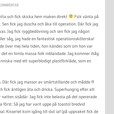
KOMMENTAR
 åtta och fick skicka hem maken direkt
Fick vänta på
 Sen fick jag duscha och åka till operation. Där fick jag
sövas. Jag fick ryggbedövning och sen fick jag någon
ller såg, jag hade en fantastisk operationssköterska!
ade över mej hela tiden, hon kändes som om hon var
ar det en himla massa folk inblandade. Jag kommer ihåg
änniska med ett superblodigt plastförkläde, som en
en. Där fick jag massor av smärtstillande och mådde ff
 fick äntligen äta och dricka. Superhungrig efter att
 natten sisådär. Jag fick inte belasta på det opererade
först. Så jag har varit uppe på toastol bredvid
. Kisseriet kom igång till slut iaf (på uppvaket fick de