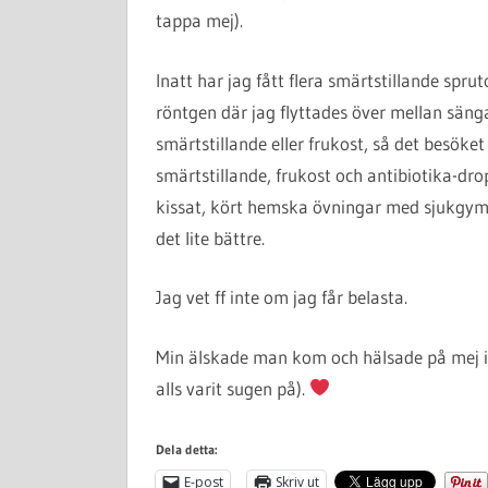
tappa mej).
Inatt har jag fått flera smärtstillande sprut
röntgen där jag flyttades över mellan sänga
smärtstillande eller frukost, så det besöket 
smärtstillande, frukost och antibiotika-drop
kissat, kört hemska övningar med sjukgymn
det lite bättre.
Jag vet ff inte om jag får belasta.
Min älskade man kom och hälsade på mej i
alls varit sugen på).
Dela detta:
E-post
Skriv ut