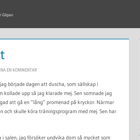
 i Glipan
t
NA EN KOMMENTAR
, jag började dagen att duscha, som sällskap i
 kollade upp så jag klarade mej. Sen somnade jag
tvingad att gå en ”lång” promenad på kryckor. Närmar
en och skulle köra träningsprogram med mej. Sen har
na i salen, jag försöker undvika dom så mycket som