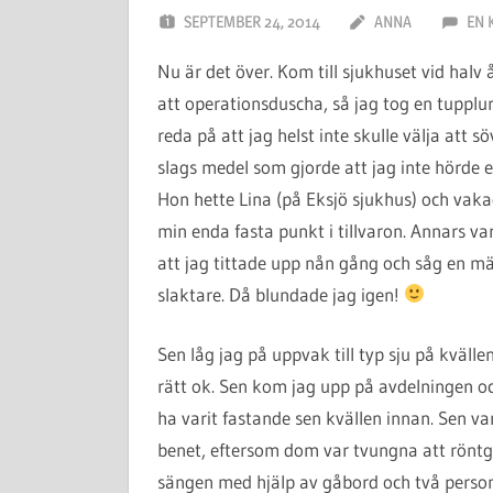
SEPTEMBER 24, 2014
ANNA
EN 
Nu är det över. Kom till sjukhuset vid halv
att operationsduscha, så jag tog en tupplur.
reda på att jag helst inte skulle välja att 
slags medel som gjorde att jag inte hörde e
Hon hette Lina (på Eksjö sjukhus) och vak
min enda fasta punkt i tillvaron. Annars v
att jag tittade upp nån gång och såg en m
slaktare. Då blundade jag igen!
Sen låg jag på uppvak till typ sju på kväll
rätt ok. Sen kom jag upp på avdelningen och
ha varit fastande sen kvällen innan. Sen var
benet, eftersom dom var tvungna att röntga 
sängen med hjälp av gåbord och två personal